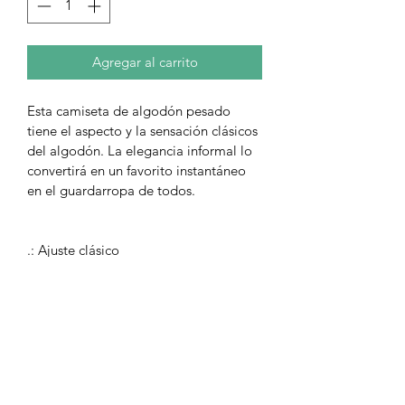
Agregar al carrito
Esta camiseta de algodón pesado 
tiene el aspecto y la sensación clásicos 
del algodón. La elegancia informal lo 
convertirá en un favorito instantáneo 
en el guardarropa de todos.
.: Ajuste clásico
.: 100% algodón (el contenido de fibra 
puede variar para diferentes colores)
.: Tejido ligero (5.3 oz / yd² (180 g / 
m²))
.: Etiqueta arrancable
.: Corre fiel al tamaño